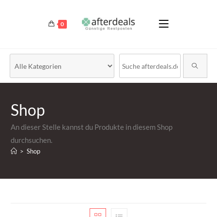
0
Shop
An dieser Stelle kannst du Produkte in diesem Shop
durchsuchen.
>
Shop