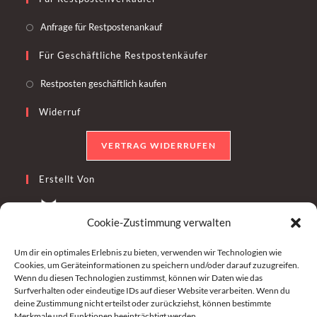
Anfrage für Restpostenankauf
Für Geschäftliche Restpostenkäufer
Restposten geschäftlich kaufen
Widerruf
VERTRAG WIDERRUFEN
Erstellt Von
Cookie-Zustimmung verwalten
Um dir ein optimales Erlebnis zu bieten, verwenden wir Technologien wie
Cookies, um Geräteinformationen zu speichern und/oder darauf zuzugreifen.
Folge Uns
Wenn du diesen Technologien zustimmst, können wir Daten wie das
Surfverhalten oder eindeutige IDs auf dieser Website verarbeiten. Wenn du
deine Zustimmung nicht erteilst oder zurückziehst, können bestimmte
Merkmale und Funktionen beeinträchtigt werden.