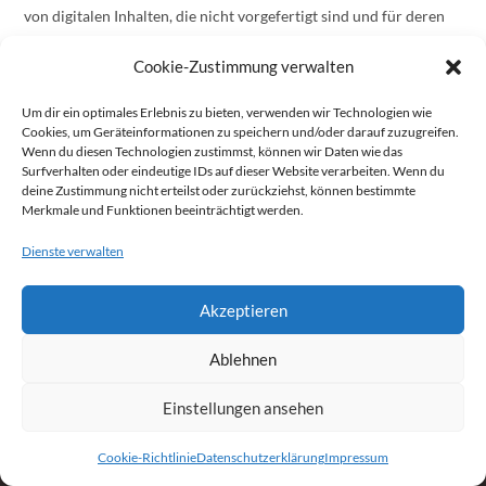
von digitalen Inhalten, die nicht vorgefertigt sind und für deren
Herstellung eine individuelle Auswahl oder Bestimmung durch
Cookie-Zustimmung verwalten
den Verbraucher maßgeblich ist oder die eindeutig auf die
persönlichen Bedürfnisse des Verbrauchers zugeschnitten sind.
Um dir ein optimales Erlebnis zu bieten, verwenden wir Technologien wie
Cookies, um Geräteinformationen zu speichern und/oder darauf zuzugreifen.
Das Widerrufsrecht erlischt vorzeitig, wenn wir mit der
Wenn du diesen Technologien zustimmst, können wir Daten wie das
Surfverhalten oder eindeutige IDs auf dieser Website verarbeiten. Wenn du
Ausführung des Vertrages erst begonnen haben, nachdem Sie
deine Zustimmung nicht erteilst oder zurückziehst, können bestimmte
dazu Ihre ausdrückliche Zustimmung gegeben und gleichzeitig
Merkmale und Funktionen beeinträchtigt werden.
Ihre Kenntnis davon bestätigt haben, dass Sie Ihr Widerrufsrecht
Dienste verwalten
mit Beginn der Vertragserfüllung unsererseits verlieren. Wir
weisen darauf hin, dass wir den Vertragsschluss von der
vorgenannten Zustimmung und Bestätigung abhängig machen
Akzeptieren
können.
Ablehnen
Einstellungen ansehen
Cookie-Richtlinie
Datenschutzerklärung
Impressum