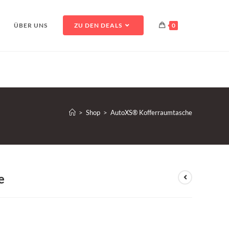
ÜBER UNS
ZU DEN DEALS
0
>
Shop
>
AutoXS® Kofferraumtasche
e