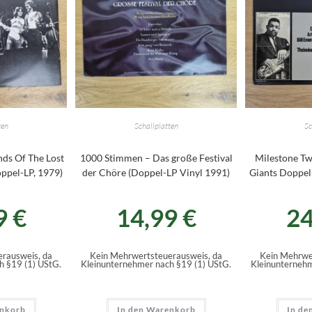
ten
Schallplatten
Sc
ds Of The Lost
1000 Stimmen – Das große Festival
Milestone Tw
ppel-LP, 1979)
der Chöre (Doppel-LP Vinyl 1991)
Giants Doppel
9
€
14,99
€
2
rausweis, da
Kein Mehrwertsteuerausweis, da
Kein Mehrwe
h §19 (1) UStG.
Kleinunternehmer nach §19 (1) UStG.
Kleinunternehm
enkorb
In den Warenkorb
In de