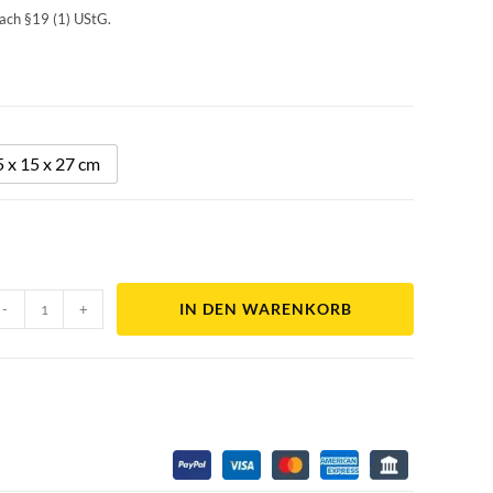
ach §19 (1) UStG.
5 x 15 x 27 cm
IN DEN WARENKORB
-
+