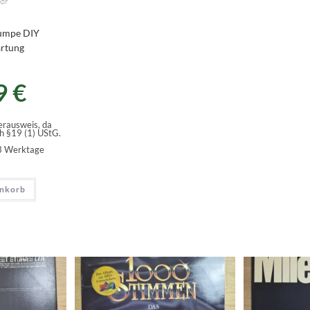
ör
umpe DIY
rtung
9
€
rausweis, da
h §19 (1) UStG.
 3 Werktage
enkorb