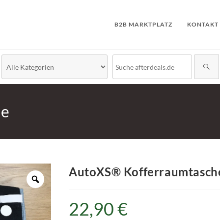
B2B MARKTPLATZ
KONTAKT
he
AutoXS® Kofferraumtasch
22,90
€