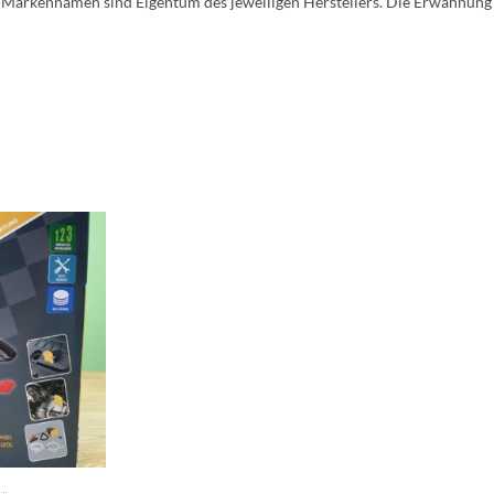
arkennamen sind Eigentum des jeweiligen Herstellers. Die Erwähnung d