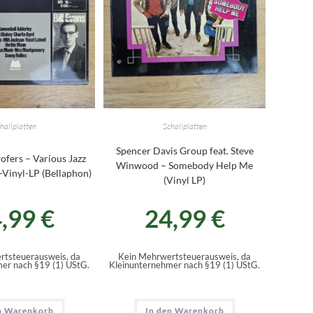
hallplatten
Schallplatten
Spencer Davis Group feat. Steve
ofers – Various Jazz
Winwood – Somebody Help Me
-Vinyl-LP (Bellaphon)
(Vinyl LP)
4,99
€
24,99
€
rtsteuerausweis, da
Kein Mehrwertsteuerausweis, da
er nach §19 (1) UStG.
Kleinunternehmer nach §19 (1) UStG.
n Warenkorb
In den Warenkorb