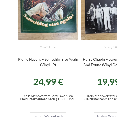
Schallplatten
Schallplat
Richie Havens – Somethin‘ Else Again
Harry Chapin – Legen
(Vinyl LP)
And Found (Vinyl Do
24,99
€
19,9
Kein Mehrwertsteuerausweis, da
Kein Mehrwertsteue
Kleinunternehmer nach §19 (1) UStG.
Kleinunternehmer nac
In den Warenkorb
In den War