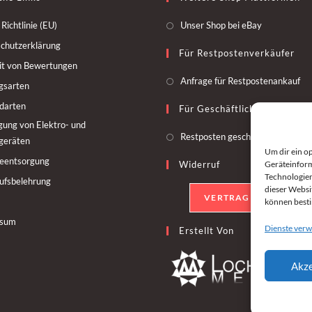
Richtlinie (EU)
Unser Shop bei eBay
chutzerklärung
Für Restpostenverkäufer
it von Bewertungen
Anfrage für Restpostenankauf
gsarten
darten
Für Geschäftliche Restposte
gung von Elektro- und
Restposten geschäftlich kaufen
kgeräten
Um dir ein o
ieentsorgung
Geräteinform
Widerruf
Technologien
ufsbelehrung
dieser Websi
VERTRAG WIDERRUFE
können best
ssum
Dienste verw
Erstellt Von
Akze