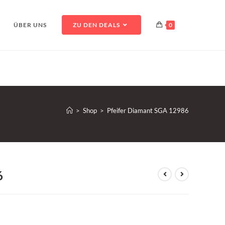
ÜBER UNS
ZU DEN DEALS
0
>
Shop
>
Pfeifer Diamant SGA 12986
6