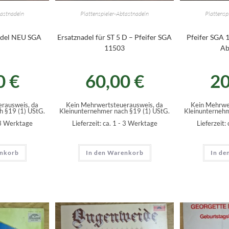
tastnadeln
Plattenspieler-Abtastnadeln
Plattensp
adel NEU SGA
Ersatznadel für ST 5 D – Pfeifer SGA
Pfeifer SGA 
11503
Ab
0
€
60,00
€
2
rausweis, da
Kein Mehrwertsteuerausweis, da
Kein Mehrwe
h §19 (1) UStG.
Kleinunternehmer nach §19 (1) UStG.
Kleinunternehm
 3 Werktage
Lieferzeit:
ca. 1 - 3 Werktage
Lieferzeit:
enkorb
In den Warenkorb
In de