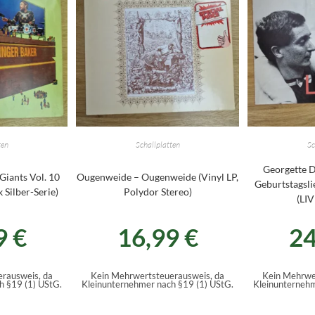
ten
Schallplatten
Sc
Georgette D
Giants Vol. 10
Ougenweide – Ougenweide (Vinyl LP,
Geburtstagsli
 Silber-Serie)
Polydor Stereo)
(LIV
9
€
16,99
€
2
rausweis, da
Kein Mehrwertsteuerausweis, da
Kein Mehrwe
h §19 (1) UStG.
Kleinunternehmer nach §19 (1) UStG.
Kleinunternehm