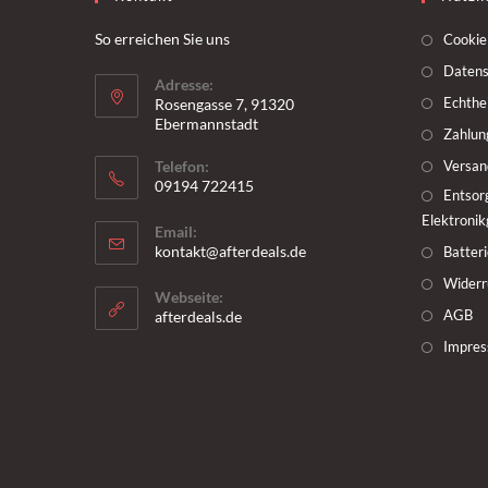
So erreichen Sie uns
Cookie 
Datens
Adresse:
Echthe
Rosengasse 7, 91320
Ebermannstadt
Zahlun
Telefon:
Versan
09194 722415
Entsor
Elektroni
Email:
kontakt@afterdeals.de
Batter
Widerr
Webseite:
AGB
afterdeals.de
Impre