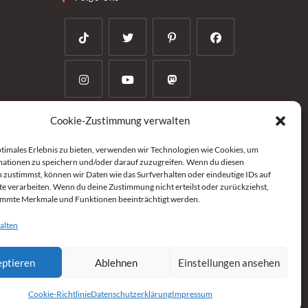
nkäufer
Google My Business
Cookie-Zustimmung verwalten
Rezension schreiben (Google My Business-
ptimales Erlebnis zu bieten, verwenden wir Technologien wie Cookies, um
Profil) (externer Link)
ationen zu speichern und/oder darauf zuzugreifen. Wenn du diesen
 zustimmst, können wir Daten wie das Surfverhalten oder eindeutige IDs auf
te verarbeiten. Wenn du deine Zustimmung nicht erteilst oder zurückziehst,
N
immte Merkmale und Funktionen beeinträchtigt werden.
alten
ptieren
Ablehnen
Einstellungen ansehen
Cookie-Richtlinie
Datenschutzerklärung
Impressum