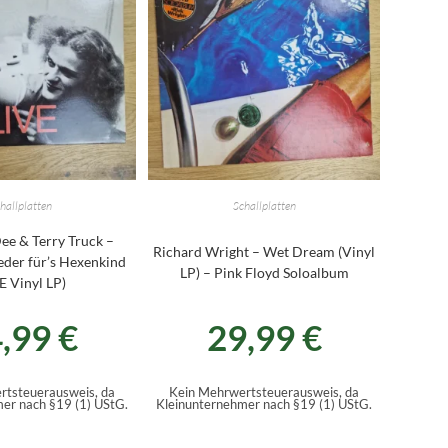
hallplatten
Schallplatten
ee & Terry Truck –
Richard Wright – Wet Dream (Vinyl
eder für’s Hexenkind
LP) – Pink Floyd Soloalbum
E Vinyl LP)
4,99
€
29,99
€
rtsteuerausweis, da
Kein Mehrwertsteuerausweis, da
er nach §19 (1) UStG.
Kleinunternehmer nach §19 (1) UStG.