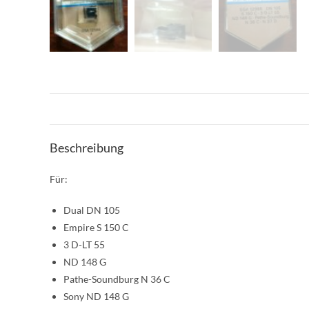
Beschreibung
Für:
Dual DN 105
Empire S 150 C
3 D-LT 55
ND 148 G
Pathe-Soundburg N 36 C
Sony ND 148 G