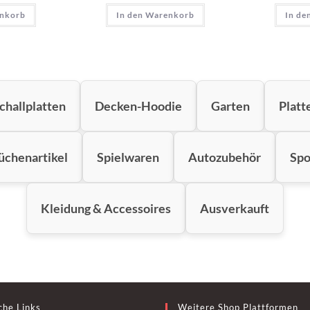
enkorb
In den Warenkorb
In de
challplatten
Decken-Hoodie
Garten
Platt
üchenartikel
Spielwaren
Autozubehör
Spo
Kleidung & Accessoires
Ausverkauft
che Links
Weitere Shop Plattformen