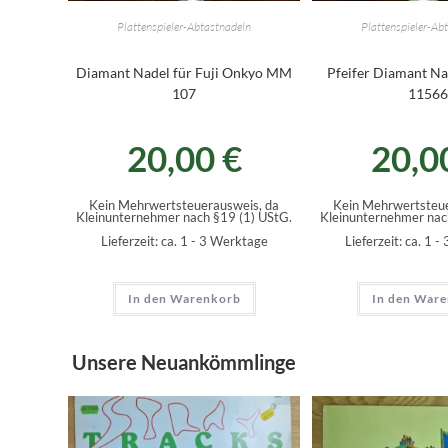
Plattenspieler-Abtastnadeln
Plattenspieler-Ab
Diamant Nadel für Fuji Onkyo MM
Pfeifer Diamant N
107
11566
20,00
€
20,0
Kein Mehrwertsteuerausweis, da
Kein Mehrwertsteue
Kleinunternehmer nach §19 (1) UStG.
Kleinunternehmer nac
Lieferzeit:
ca. 1 - 3 Werktage
Lieferzeit:
ca. 1 -
In den Warenkorb
In den War
Unsere Neuankömmlinge