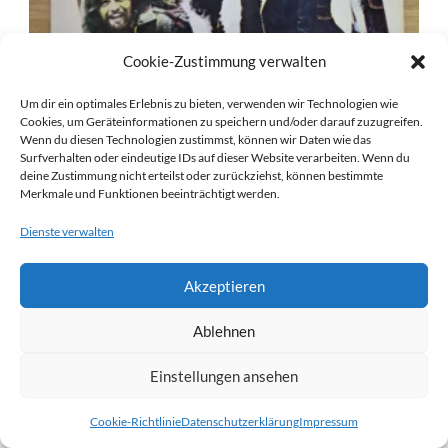
Cookie-Zustimmung verwalten
Um dir ein optimales Erlebnis zu bieten, verwenden wir Technologien wie
Cookies, um Geräteinformationen zu speichern und/oder darauf zuzugreifen.
Wenn du diesen Technologien zustimmst, können wir Daten wie das
Surfverhalten oder eindeutige IDs auf dieser Website verarbeiten. Wenn du
deine Zustimmung nicht erteilst oder zurückziehst, können bestimmte
Merkmale und Funktionen beeinträchtigt werden.
Dienste verwalten
Schallplatten
Akzeptieren
The Byrds – Greatest Hits (Vinyl LP, 1976, Embassy Records)
Ablehnen
14,99
€
Einstellungen ansehen
Kein Mehrwertsteuerausweis, da Kleinunternehmer nach §19 (1)
Cookie-Richtlinie
Datenschutzerklärung
Impressum
UStG.
Lieferzeit:
ca. 1 - 3 Werktage