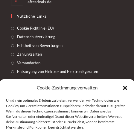
afterdeals.de
Nützliche Links
Cookie Richtlinie (EU)
Datenschutzerklärung
Echtheit von Bewertungen
Zahlungsarten
Versandarten
Entsorgung von Elektro- und Elektronikgeräten
Batterieentsorgung
Cookie-Zustimmung verwalten
Widerrufsbelehrung
AGB
Um dir ein optimales Erlebnis zu bieten, verwenden wir Technologien wie
Cookies, um Geräteinformationen zu speichern und/oder darauf zuzugreifen.
Impressum
Wenn du diesen Technologien zustimmst, können wir Daten wie das
Surfverhalten oder eindeutige IDs auf dieser Website verarbeiten. Wenn du
Weitere Shop Plattformen
deine Zustimmung nicht erteilst oder zurückziehst, können bestimmte
Merkmale und Funktionen beeinträchtigt werden.
Unser Shop bei eBay