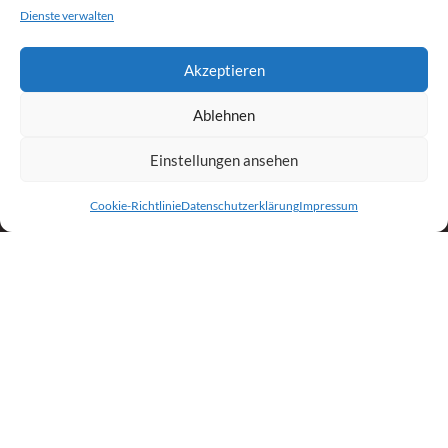
Dienste verwalten
Für Restpostenverkäufer
Akzeptieren
Anfrage für Restpostenankauf
Ablehnen
Für Geschäftliche Restpostenkäufer
Restposten geschäftlich kaufen
Einstellungen ansehen
Widerruf
Cookie-Richtlinie
Datenschutzerklärung
Impressum
VERTRAG WIDERRUFEN
Erstellt Von
Folge Uns