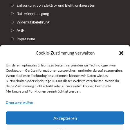
Entsorgung von Elektro- und Elektronikgeräten
Batterieentsorgung
Widerrufsbelehrung
AGB
Impressum
Cookie-Zustimmung verwalten
Weitere Shop Plattformen
Unser Shop bei eBay
Um dir ein optimales Erlebnis zu bieten, verwenden wir Technologien wie
Cookies, um Geräteinformationen zu speichern und/oder darauf zuzugreifen.
Wenn du diesen Technologien zustimmst, können wir Daten wie das
Für Restpostenverkäufer
Surfverhalten oder eindeutige IDs auf dieser Website verarbeiten. Wenn du
deine Zustimmung nicht erteilst oder zurückziehst, können bestimmte
Anfrage für Restpostenankauf
Merkmale und Funktionen beeinträchtigt werden.
Für Geschäftliche Restpostenkäufer
Dienste verwalten
Restposten geschäftlich kaufen
Akzeptieren
Widerruf