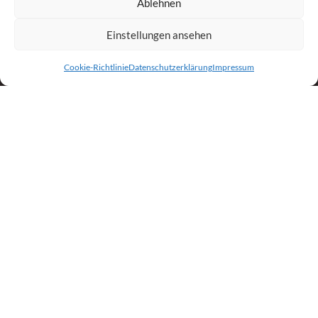
Ablehnen
VERTRAG WIDERRUFEN
Einstellungen ansehen
Erstellt Von
Cookie-Richtlinie
Datenschutzerklärung
Impressum
Folge Uns
Google My Business
Rezension schreiben (Google My Business-Profil) (externer
Link)