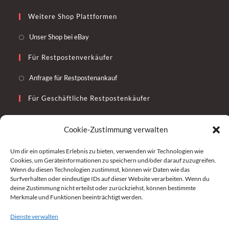
Weitere Shop Plattformen
Unser Shop bei eBay
Für Restpostenverkäufer
Anfrage für Restpostenankauf
Für Geschäftliche Restpostenkäufer
Restposten geschäftlich kaufen
Cookie-Zustimmung verwalten
Widerruf
Um dir ein optimales Erlebnis zu bieten, verwenden wir Technologien wie
Cookies, um Geräteinformationen zu speichern und/oder darauf zuzugreifen.
VERTRAG WIDERRUFEN
Wenn du diesen Technologien zustimmst, können wir Daten wie das
Surfverhalten oder eindeutige IDs auf dieser Website verarbeiten. Wenn du
Erstellt Von
deine Zustimmung nicht erteilst oder zurückziehst, können bestimmte
Merkmale und Funktionen beeinträchtigt werden.
Dienste verwalten