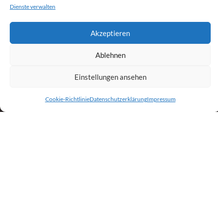
Dienste verwalten
Akzeptieren
Folge Uns
Ablehnen
Einstellungen ansehen
Cookie-Richtlinie
Datenschutzerklärung
Impressum
Google My Business
Rezension schreiben (Google My Business-Profil) (externer
Link)